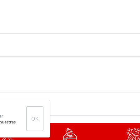
ar
OK
 nuestras